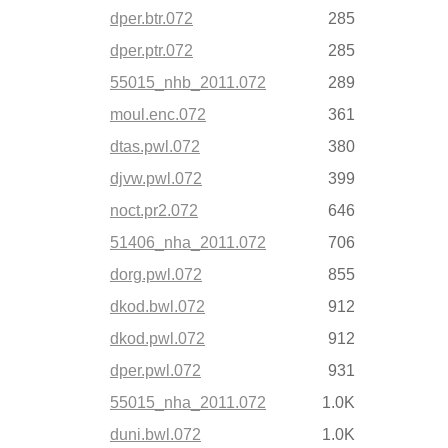
dper.btr.072
285
dper.ptr.072
285
55015_nhb_2011.072
289
moul.enc.072
361
dtas.pwl.072
380
djvw.pwl.072
399
noct.pr2.072
646
51406_nha_2011.072
706
dorg.pwl.072
855
dkod.bwl.072
912
dkod.pwl.072
912
dper.pwl.072
931
55015_nha_2011.072
1.0K
duni.bwl.072
1.0K