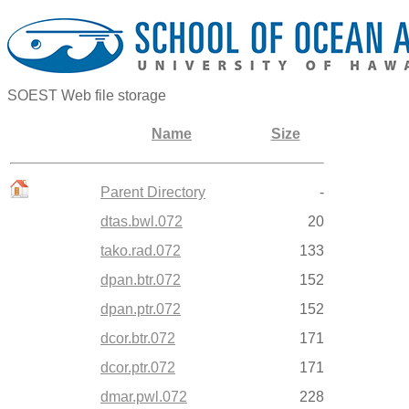
SOEST Web file storage
Name
Size
Parent Directory
-
dtas.bwl.072
20
tako.rad.072
133
dpan.btr.072
152
dpan.ptr.072
152
dcor.btr.072
171
dcor.ptr.072
171
dmar.pwl.072
228