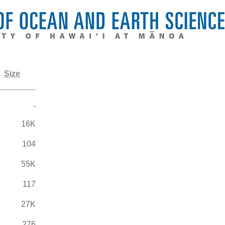
Size
-
16K
104
55K
117
27K
276