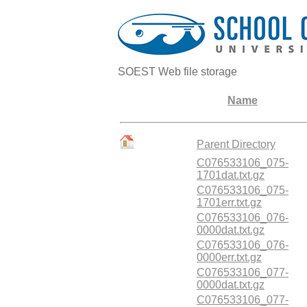
SOEST Web file storage
Name
Parent Directory
C076533106_075-
1701dat.txt.gz
C076533106_075-
1701err.txt.gz
C076533106_076-
0000dat.txt.gz
C076533106_076-
0000err.txt.gz
C076533106_077-
0000dat.txt.gz
C076533106_077-