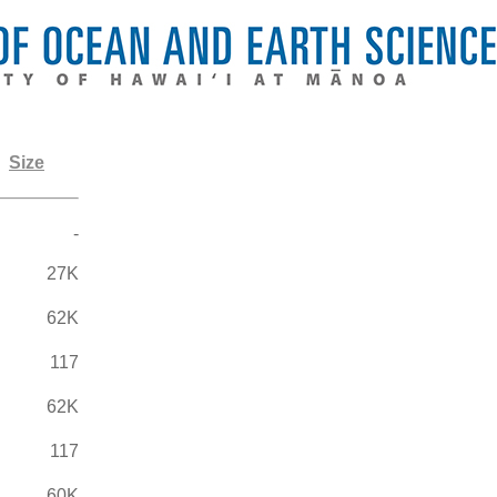
Size
-
27K
62K
117
62K
117
60K