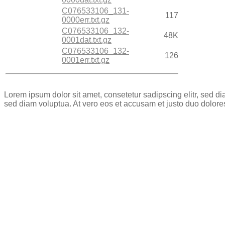
C076533106_131-
117
0000err.txt.gz
C076533106_132-
48K
0001dat.txt.gz
C076533106_132-
126
0001err.txt.gz
Lorem ipsum dolor sit amet, consetetur sadipscing elitr, sed 
sed diam voluptua. At vero eos et accusam et justo duo dolore