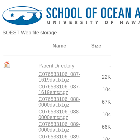
SOEST Web file storage
Name
Size
Parent Directory
-
C076533106_087-
22K
1619dat.txt.gz
C076533106_087-
104
1619err.txt.gz
C076533106_088-
67K
0000dat.txt.gz
C076533106_088-
104
0000err.txt.gz
C076533106_089-
66K
0000dat.txt.gz
C076533106_089-
104