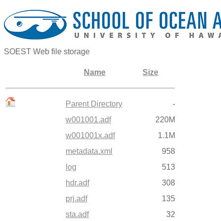
SOEST Web file storage
Name
Size
Parent Directory
-
w001001.adf
220M
w001001x.adf
1.1M
metadata.xml
958
log
513
hdr.adf
308
prj.adf
135
sta.adf
32