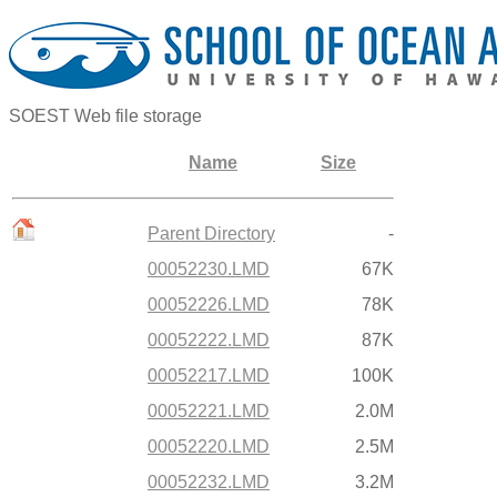
SOEST Web file storage
Name
Size
Parent Directory
-
00052230.LMD
67K
00052226.LMD
78K
00052222.LMD
87K
00052217.LMD
100K
00052221.LMD
2.0M
00052220.LMD
2.5M
00052232.LMD
3.2M