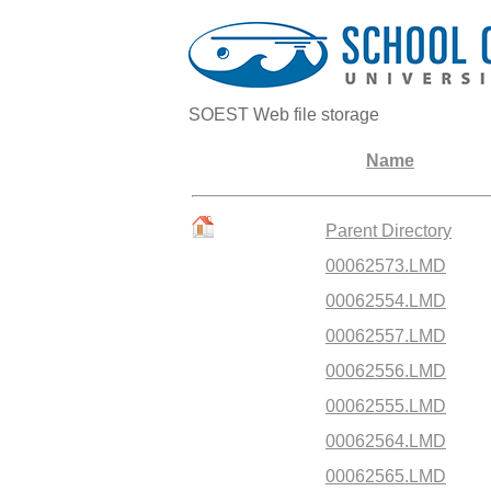
SOEST Web file storage
Name
Parent Directory
00062573.LMD
00062554.LMD
00062557.LMD
00062556.LMD
00062555.LMD
00062564.LMD
00062565.LMD