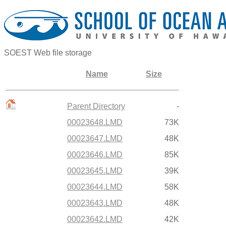
SOEST Web file storage
Name
Size
Parent Directory
-
00023648.LMD
73K
00023647.LMD
48K
00023646.LMD
85K
00023645.LMD
39K
00023644.LMD
58K
00023643.LMD
48K
00023642.LMD
42K