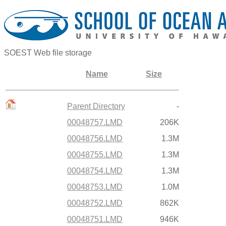
SOEST Web file storage
Name
Size
Parent Directory
-
00048757.LMD
206K
00048756.LMD
1.3M
00048755.LMD
1.3M
00048754.LMD
1.3M
00048753.LMD
1.0M
00048752.LMD
862K
00048751.LMD
946K