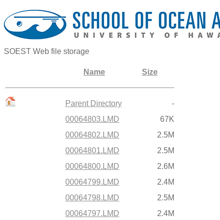
SOEST Web file storage
Name
Size
Parent Directory
-
00064803.LMD
67K
00064802.LMD
2.5M
00064801.LMD
2.5M
00064800.LMD
2.6M
00064799.LMD
2.4M
00064798.LMD
2.5M
00064797.LMD
2.4M