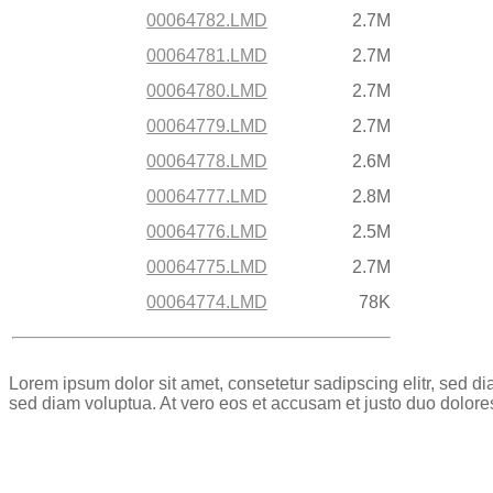
00064782.LMD
2.7M
00064781.LMD
2.7M
00064780.LMD
2.7M
00064779.LMD
2.7M
00064778.LMD
2.6M
00064777.LMD
2.8M
00064776.LMD
2.5M
00064775.LMD
2.7M
00064774.LMD
78K
Lorem ipsum dolor sit amet, consetetur sadipscing elitr, sed 
sed diam voluptua. At vero eos et accusam et justo duo dolore