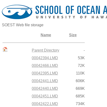
SOEST Web file storage
Name
Size
Parent Directory
-
00042394.LMD
53K
00042466.LMD
72K
00042395.LMD
110K
00042441.LMD
606K
00042440.LMD
669K
00042451.LMD
685K
00042422.LMD
734K