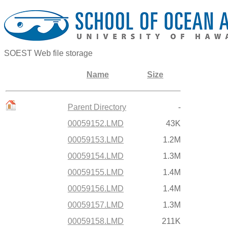
SOEST Web file storage
Name
Size
Parent Directory
-
00059152.LMD
43K
00059153.LMD
1.2M
00059154.LMD
1.3M
00059155.LMD
1.4M
00059156.LMD
1.4M
00059157.LMD
1.3M
00059158.LMD
211K