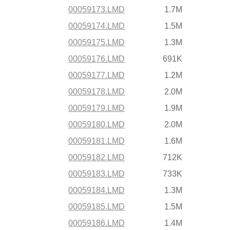
00059173.LMD
1.7M
00059174.LMD
1.5M
00059175.LMD
1.3M
00059176.LMD
691K
00059177.LMD
1.2M
00059178.LMD
2.0M
00059179.LMD
1.9M
00059180.LMD
2.0M
00059181.LMD
1.6M
00059182.LMD
712K
00059183.LMD
733K
00059184.LMD
1.3M
00059185.LMD
1.5M
00059186.LMD
1.4M