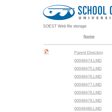
SOEST Web file storage
Name
Parent Directory
00048474.LMD
00048475.LMD
00048476.LMD
00048477.LMD
00048478.LMD
00048479.LMD
00048480.LMD