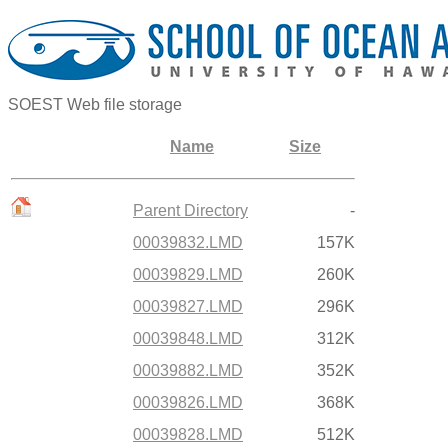
SOEST Web file storage
Name
Size
Parent Directory
-
00039832.LMD
157K
00039829.LMD
260K
00039827.LMD
296K
00039848.LMD
312K
00039882.LMD
352K
00039826.LMD
368K
00039828.LMD
512K