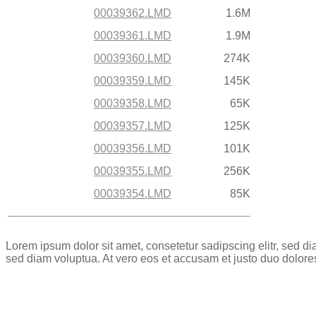
00039362.LMD
1.6M
00039361.LMD
1.9M
00039360.LMD
274K
00039359.LMD
145K
00039358.LMD
65K
00039357.LMD
125K
00039356.LMD
101K
00039355.LMD
256K
00039354.LMD
85K
Lorem ipsum dolor sit amet, consetetur sadipscing elitr, sed 
sed diam voluptua. At vero eos et accusam et justo duo dolore