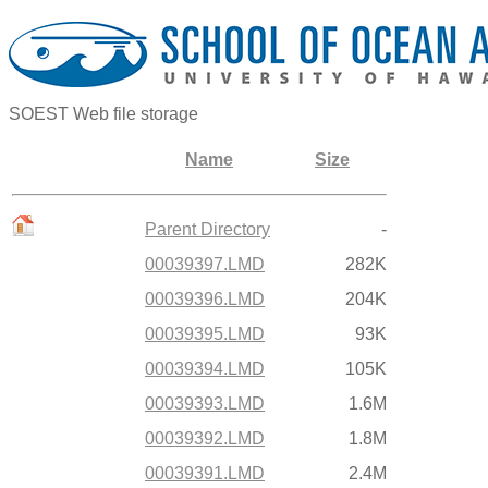
SOEST Web file storage
Name
Size
Parent Directory
-
00039397.LMD
282K
00039396.LMD
204K
00039395.LMD
93K
00039394.LMD
105K
00039393.LMD
1.6M
00039392.LMD
1.8M
00039391.LMD
2.4M