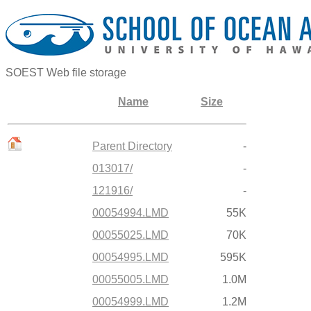
SOEST Web file storage
Name
Size
Parent Directory
-
013017/
-
121916/
-
00054994.LMD
55K
00055025.LMD
70K
00054995.LMD
595K
00055005.LMD
1.0M
00054999.LMD
1.2M