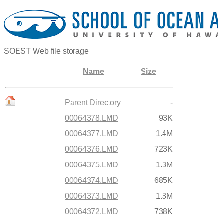
SOEST Web file storage
Name
Size
Parent Directory
-
00064378.LMD
93K
00064377.LMD
1.4M
00064376.LMD
723K
00064375.LMD
1.3M
00064374.LMD
685K
00064373.LMD
1.3M
00064372.LMD
738K