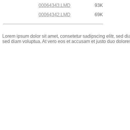
00064343.LMD
93K
00064342.LMD
69K
Lorem ipsum dolor sit amet, consetetur sadipscing elitr, sed 
sed diam voluptua. At vero eos et accusam et justo duo dolore