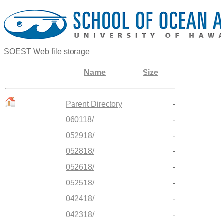
SOEST Web file storage
Name
Size
Parent Directory
-
060118/
-
052918/
-
052818/
-
052618/
-
052518/
-
042418/
-
042318/
-