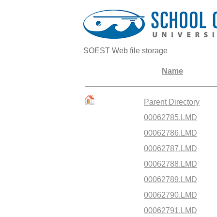
SOEST Web file storage
Name
Parent Directory
00062785.LMD
00062786.LMD
00062787.LMD
00062788.LMD
00062789.LMD
00062790.LMD
00062791.LMD