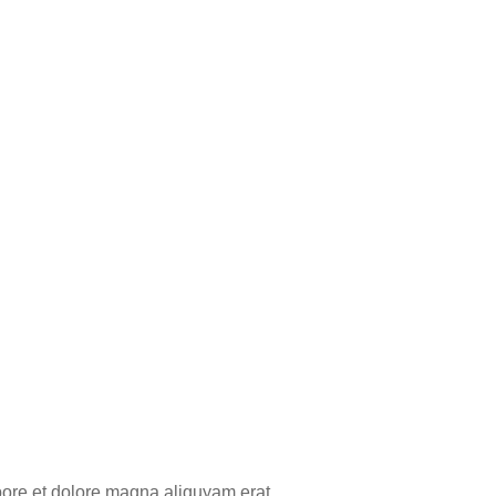
bore et dolore magna aliquyam erat,