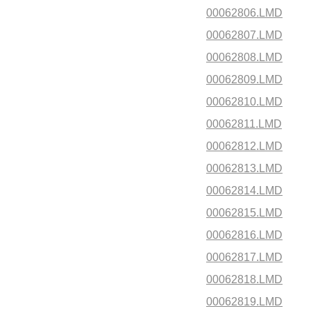
00062806.LMD
00062807.LMD
00062808.LMD
00062809.LMD
00062810.LMD
00062811.LMD
00062812.LMD
00062813.LMD
00062814.LMD
00062815.LMD
00062816.LMD
00062817.LMD
00062818.LMD
00062819.LMD