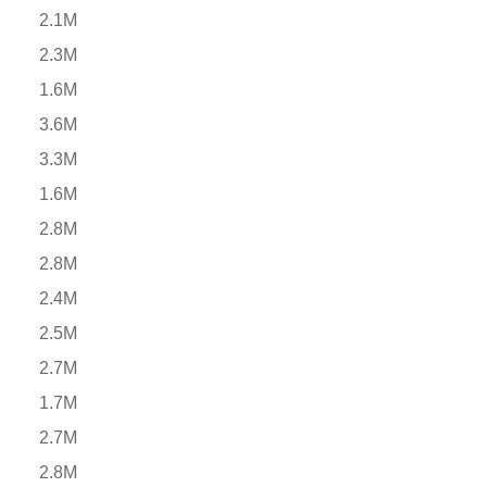
2.1M
2.3M
1.6M
3.6M
3.3M
1.6M
2.8M
2.8M
2.4M
2.5M
2.7M
1.7M
2.7M
2.8M