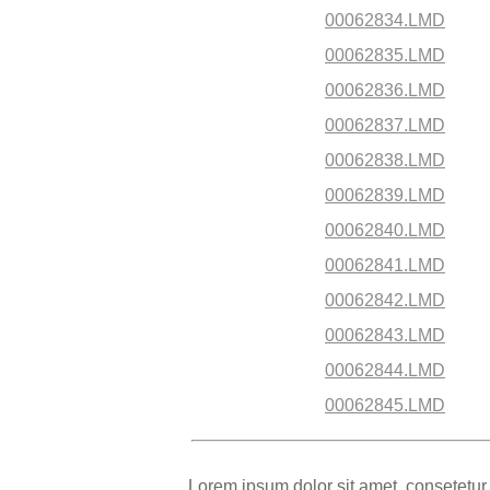
00062834.LMD
00062835.LMD
00062836.LMD
00062837.LMD
00062838.LMD
00062839.LMD
00062840.LMD
00062841.LMD
00062842.LMD
00062843.LMD
00062844.LMD
00062845.LMD
Lorem ipsum dolor sit amet, consetetur