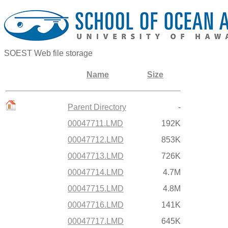
SOEST Web file storage
Name
Size
Parent Directory
-
00047711.LMD
192K
00047712.LMD
853K
00047713.LMD
726K
00047714.LMD
4.7M
00047715.LMD
4.8M
00047716.LMD
141K
00047717.LMD
645K