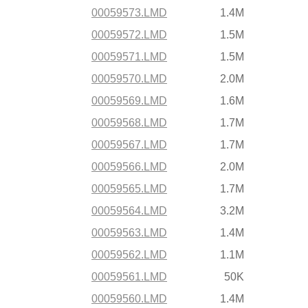
00059573.LMD
1.4M
00059572.LMD
1.5M
00059571.LMD
1.5M
00059570.LMD
2.0M
00059569.LMD
1.6M
00059568.LMD
1.7M
00059567.LMD
1.7M
00059566.LMD
2.0M
00059565.LMD
1.7M
00059564.LMD
3.2M
00059563.LMD
1.4M
00059562.LMD
1.1M
00059561.LMD
50K
00059560.LMD
1.4M