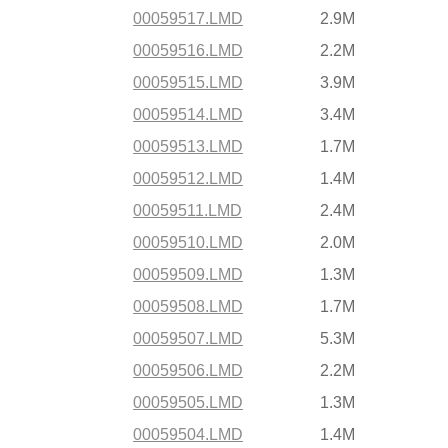
00059517.LMD
2.9M
00059516.LMD
2.2M
00059515.LMD
3.9M
00059514.LMD
3.4M
00059513.LMD
1.7M
00059512.LMD
1.4M
00059511.LMD
2.4M
00059510.LMD
2.0M
00059509.LMD
1.3M
00059508.LMD
1.7M
00059507.LMD
5.3M
00059506.LMD
2.2M
00059505.LMD
1.3M
00059504.LMD
1.4M