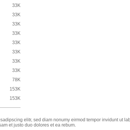
33K
33K
33K
33K
33K
33K
33K
33K
78K
153K
153K
 sadipscing elitr, sed diam nonumy eirmod tempor invidunt ut la
sam et justo duo dolores et ea rebum.