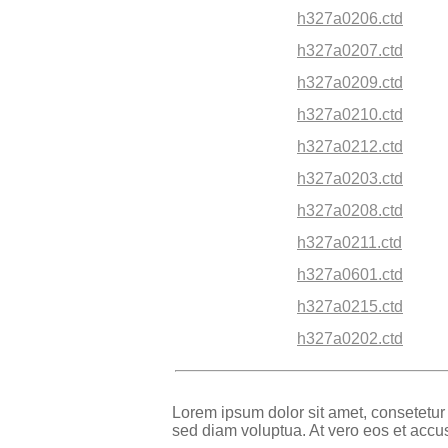
h327a0206.ctd
h327a0207.ctd
h327a0209.ctd
h327a0210.ctd
h327a0212.ctd
h327a0203.ctd
h327a0208.ctd
h327a0211.ctd
h327a0601.ctd
h327a0215.ctd
h327a0202.ctd
Lorem ipsum dolor sit amet, consetetur
sed diam voluptua. At vero eos et accu