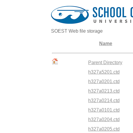
SOEST Web file storage
Name
Parent Directory
h327a5201.ctd
h327a0201.ctd
h327a0213.ctd
h327a0214.ctd
h327a0101.ctd
h327a0204.ctd
h327a0205.ctd