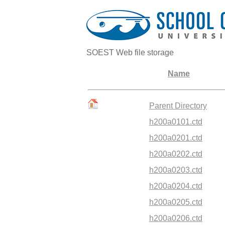
SOEST Web file storage
Name
Parent Directory
h200a0101.ctd
h200a0201.ctd
h200a0202.ctd
h200a0203.ctd
h200a0204.ctd
h200a0205.ctd
h200a0206.ctd