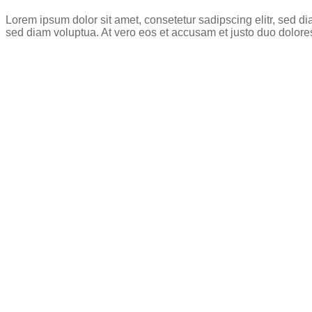
Lorem ipsum dolor sit amet, consetetur sadipscing elitr, sed 
sed diam voluptua. At vero eos et accusam et justo duo dolore