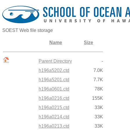
SOEST Web file storage
Name
Size
Parent Directory
-
h196a5202.ctd
7.0K
h196a5201.ctd
7.7K
h196a0601.ctd
78K
h196a0216.ctd
155K
h196a0215.ctd
33K
h196a0214.ctd
33K
h196a0213.ctd
33K