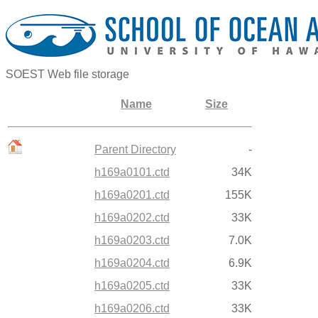
SOEST Web file storage
Name
Size
Parent Directory
-
h169a0101.ctd
34K
h169a0201.ctd
155K
h169a0202.ctd
33K
h169a0203.ctd
7.0K
h169a0204.ctd
6.9K
h169a0205.ctd
33K
h169a0206.ctd
33K