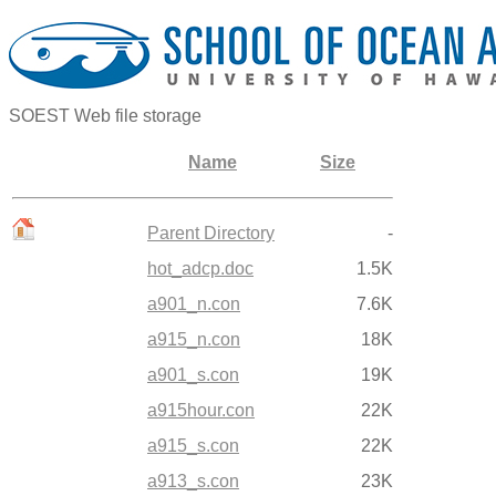
SOEST Web file storage
Name
Size
Parent Directory
-
hot_adcp.doc
1.5K
a901_n.con
7.6K
a915_n.con
18K
a901_s.con
19K
a915hour.con
22K
a915_s.con
22K
a913_s.con
23K