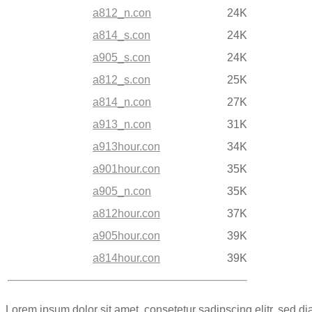
a812_n.con
24K
a814_s.con
24K
a905_s.con
24K
a812_s.con
25K
a814_n.con
27K
a913_n.con
31K
a913hour.con
34K
a901hour.con
35K
a905_n.con
35K
a812hour.con
37K
a905hour.con
39K
a814hour.con
39K
Lorem ipsum dolor sit amet, consetetur sadipscing elitr, sed 