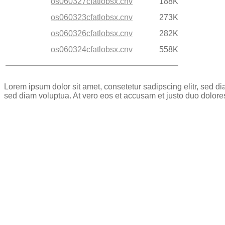
os060327cfatlobsx.cnv
188K
os060323cfatlobsx.cnv
273K
os060326cfatlobsx.cnv
282K
os060324cfatlobsx.cnv
558K
Lorem ipsum dolor sit amet, consetetur sadipscing elitr, sed 
sed diam voluptua. At vero eos et accusam et justo duo dolore