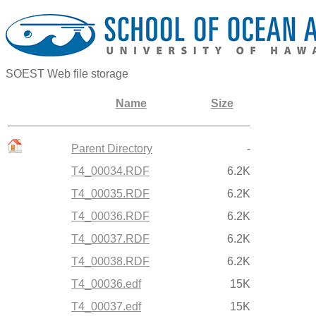
SOEST Web file storage
Name
Size
Parent Directory
-
T4_00034.RDF
6.2K
T4_00035.RDF
6.2K
T4_00036.RDF
6.2K
T4_00037.RDF
6.2K
T4_00038.RDF
6.2K
T4_00036.edf
15K
T4_00037.edf
15K