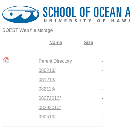
SOEST Web file storage
Name
Size
Parent Directory
-
080213/
-
081213/
-
082113/
-
08272013/
-
08292013/
-
090513/
-